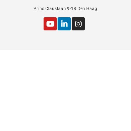
Prins Clauslaan 9-18 Den Haag
BTW:
1210.00.151.B01
KvK 17251711